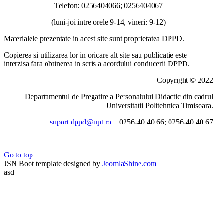
Telefon: 0256404066; 0256404067
(luni-joi intre orele 9-14, vineri: 9-12)
Materialele prezentate in acest site sunt proprietatea DPPD.
Copierea si utilizarea lor in oricare alt site sau publicatie este
interzisa fara obtinerea in scris a acordului conducerii DPPD.
Copyright © 2022
Departamentul de Pregatire a Personalului Didactic din cadrul
Universitatii Politehnica Timisoara.
suport.dppd@upt.ro
0256-40.40.66; 0256-40.40.67
Go to top
JSN Boot template designed by
JoomlaShine.com
asd