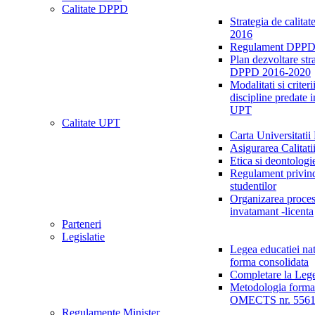
Calitate DPPD
Strategia de calita
2016
Regulament DPPD
Plan dezvoltare str
DPPD 2016-2020
Modalitati si criter
discipline predate
UPT
Calitate UPT
Carta Universitatii
Asigurarea Calitat
Etica si deontolog
Regulament privin
studentilor
Organizarea proces
invatamant -licenta
Parteneri
Legislatie
Legea educatiei nat
forma consolidata
Completare la Lege
Metodologia formar
OMECTS nr. 5561 
Regulamente Minister