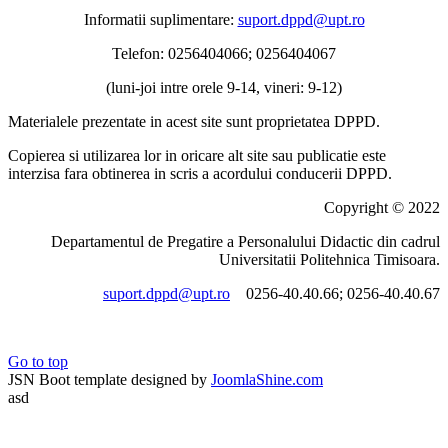
Informatii suplimentare:
suport.dppd@upt.ro
Telefon: 0256404066; 0256404067
(luni-joi intre orele 9-14, vineri: 9-12)
Materialele prezentate in acest site sunt proprietatea DPPD.
Copierea si utilizarea lor in oricare alt site sau publicatie este
interzisa fara obtinerea in scris a acordului conducerii DPPD.
Copyright © 2022
Departamentul de Pregatire a Personalului Didactic din cadrul
Universitatii Politehnica Timisoara.
suport.dppd@upt.ro
0256-40.40.66; 0256-40.40.67
Go to top
JSN Boot template designed by
JoomlaShine.com
asd