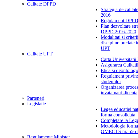
Calitate DPPD
Strategia de calita
2016
Regulament DPPD
Plan dezvoltare str
DPPD 2016-2020
Modalitati si criter
discipline predate
UPT
Calitate UPT
Carta Universitatii
Asigurarea Calitat
Etica si deontolog
Regulament privin
studentilor
Organizarea proces
invatamant -licenta
Parteneri
Legislatie
Legea educatiei nat
forma consolidata
Completare la Lege
Metodologia formar
OMECTS nr. 5561 
Regulamente Minister